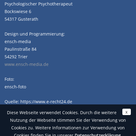
Psychologischer Psychotherapeut
Bockswiese 6
54317 Gusterath
Design und Programmierung:
ensch-media
Paulinstraße 84
54292 Trier
www.ensch-media.de
Foto:
ensch-foto
Quelle: https://www.e-recht24.de
x
Diese Webseite verwendet Cookies. Durch die weitere
Nutzung der Webseite stimmen Sie der Verwendung von
Cookies zu. Weitere Informationen zur Verwendung von
Cookies finden Sie in unserer
Datenschutzerklärung
.